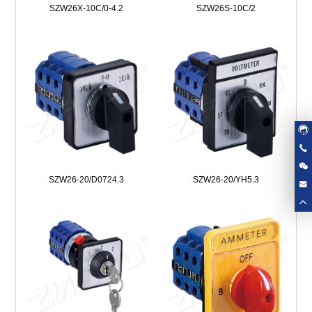
SZW26X-10C/0-4.2
SZW26S-10C/2
SZW26-20/D0724.3
SZW26-20/YH5.3