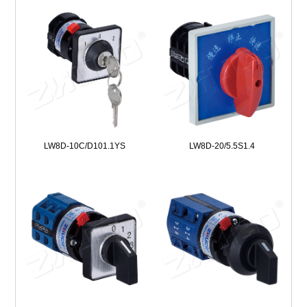
LW8D-10C/D101.1YS
LW8D-20/5.5S1.4