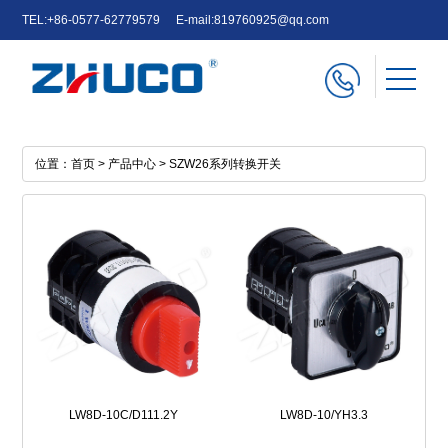
TEL:+86-0577-62779579
E-mail:819760925@qq.com
中文
English
e-mail
位置：
首页
>
产品中心
>
SZW26系列转换开关
LW8D-10C/D111.2Y
LW8D-10/YH3.3