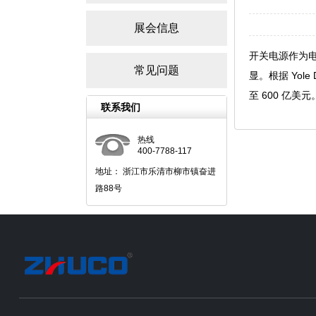
展会信息
开关电源作为电
常见问题
显。根据 Yole
至 600 亿
联系我们
热线
400-7788-117
地址： 浙江市乐清市柳市镇奋进
路88号