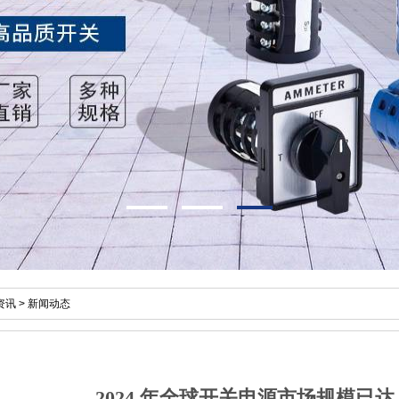
资讯
>
新闻动态
2024 年全球开关电源市场规模已达 