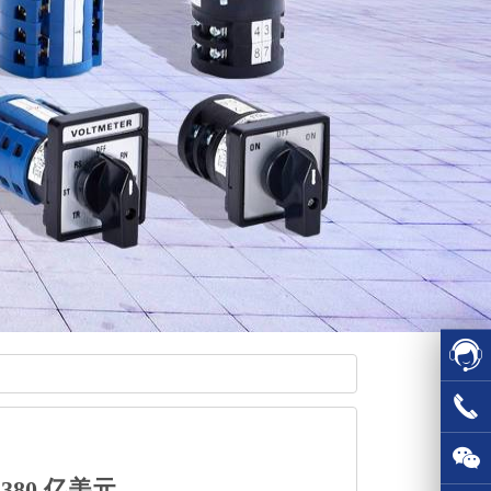
380 亿美元