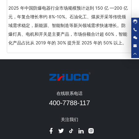
2025 年中国防爆电器行业市场规模预计达到 150 亿 —200 亿
元，年复合增长率约 8%-10%。石油化工、煤炭开采等传统领
域需求稳定，新能源、智能制造等新兴领域需求快速增长。防
爆灯具、电机和开关是主要产品，市场份额合计超 60%，智能
化产品占比从 2019 年的 30% 提升至 2025 年的 50% 以上。
在线联系电话
400-7788-117
关注我们